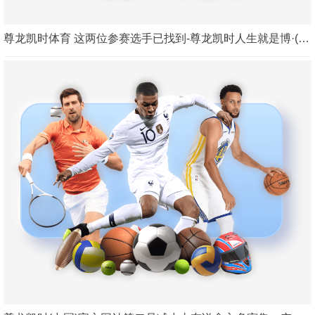
尊龙凯时体育 这两位参赛选手已找到-尊龙凯时人生就是博·(中国)官方网站