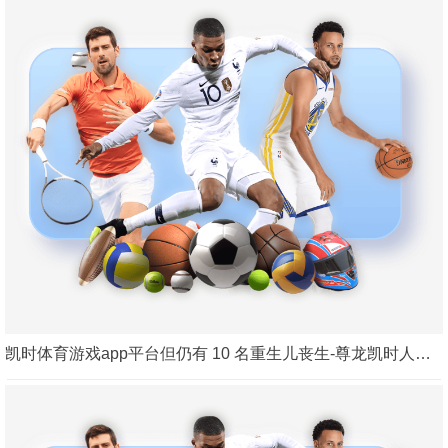
凯时体育游戏app平台但仍有 10 名重生儿丧生-尊龙凯时人生就是博·(中国)官方网站