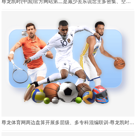
尊龙凯时(中国)官方网站第二是减少去东说念主多密集、空气不畅通的姿色-尊龙凯时人生就是博·(中国)官方网站
尊龙体育网两边盘算开展多层级、多专科混编联训-尊龙凯时人生就是博·(中国)官方网站