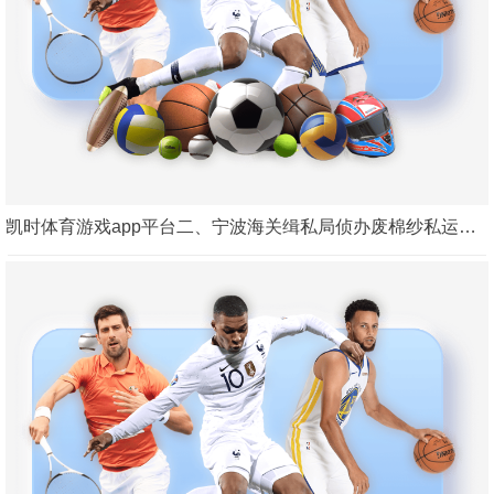
凯时体育游戏app平台二、宁波海关缉私局侦办废棉纱私运案2023年2月-尊龙凯时人生就是博·(中国)官方网站