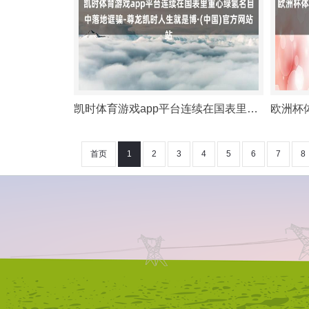
凯时体育游戏app平台连续在国表里重心绿氢名目中落地诓骗-尊龙凯时人生就是博·(中国)官方网站
首页
1
2
3
4
5
6
7
8