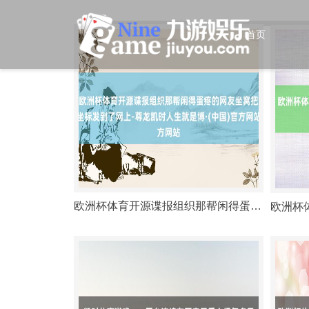
首页
欧洲杯体育开源谍报组织那帮闲得蛋疼的网友坐窝把坐标发到了网上-尊龙凯时人生就是博·(中国)官方网站