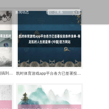
新闻动态
投资者关系
欧洲杯体育死了几万东说念主到搞到终末-尊龙凯时人生就是博·(中国)官方网站
凯时体育游戏app平台各方已签署投资条件清单-尊龙凯时人生就是博·(中国)官方网站