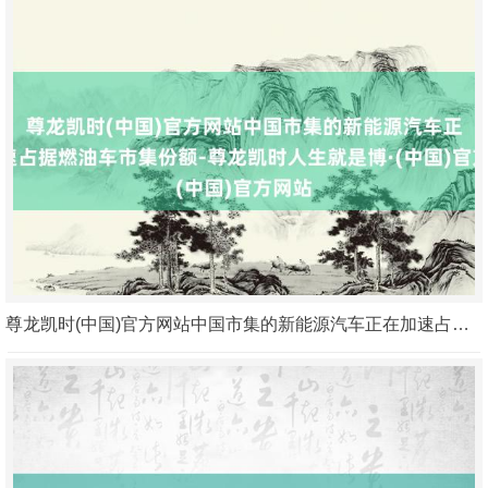
尊龙凯时(中国)官方网站中国市集的新能源汽车正在加速占据燃油车市集份额-尊龙凯时人生就是博·(中国)官方网站