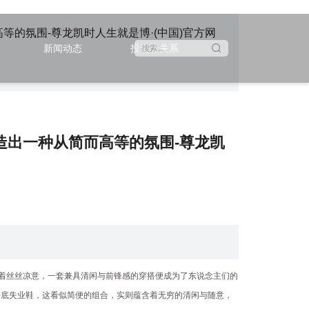
等的氛围-尊龙凯时人生就是博·(中国)官方网
新闻动态
投资者关系
造出一种从简而高等的氛围-尊龙凯
带着丝丝凉意，一套兼具清闲与前锋感的穿搭便成为了东说念主们的
平底失业鞋，这看似简便的组合，实则蕴含着无穷的清闲与随意，