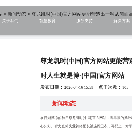
站
>
新闻动态
> 尊龙凯时(中国)官方网站更能营造出一种从简而高
关于我们
智慧教育
服务支持
解决方案
尊龙凯时(中国)官方网站更能营
时人生就是博·(中国)官方网站
发布日期：
点击次数：
2026-04-16 15:59
105
新闻动态
在日渐风凉的秋日尊龙凯时(中国)官方网站，当早晨的风
心头好。弹力直筒失业裤搭配长袖连帽卫衣，再配上一对