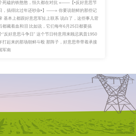
个死磕的铁憨憨，恒久都在对抗 «——【•反好意思节
日，搞得比过年还吵杂•】——» 你要说朝鲜的那些记
录 基本上都跟好意思军扯上联系 说白了，这些事儿背
后都藏着血和泪 比如说，它们每年6月25日都要搞
个“反好意思斗争日” 这个节日特意用来顾忌夙昔1950
年打起来的那场朝鲜斗殴 那阵子，好意思帝带着承接
国军南