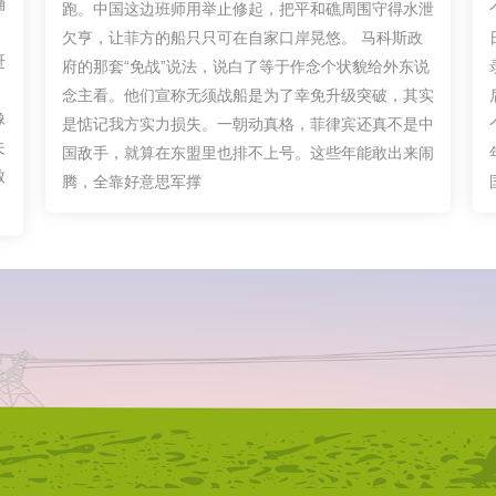
确
跑。中国这边班师用举止修起，把平和礁周围守得水泄
欠亨，让菲方的船只只可在自家口岸晃悠。 马科斯政
赶
府的那套“免战”说法，说白了等于作念个状貌给外东说
念主看。他们宣称无须战船是为了幸免升级突破，其实
像
是惦记我方实力损失。一朝动真格，菲律宾还真不是中
夫
国敌手，就算在东盟里也排不上号。这些年能敢出来闹
致
腾，全靠好意思军撑