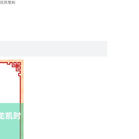
辖区民警则