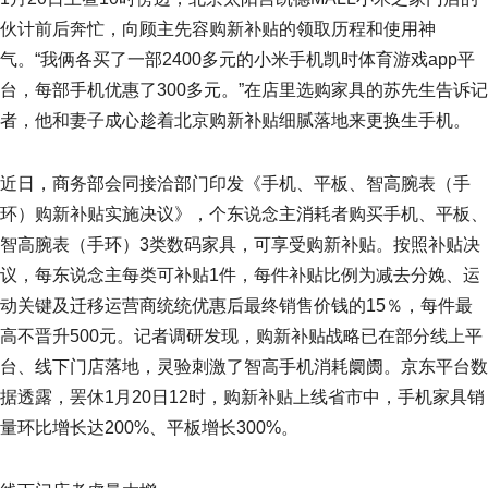
伙计前后奔忙，向顾主先容购新补贴的领取历程和使用神
气。“我俩各买了一部2400多元的小米手机凯时体育游戏app平
台，每部手机优惠了300多元。”在店里选购家具的苏先生告诉记
者，他和妻子成心趁着北京购新补贴细腻落地来更换生手机。
近日，商务部会同接洽部门印发《手机、平板、智高腕表（手
环）购新补贴实施决议》，个东说念主消耗者购买手机、平板、
智高腕表（手环）3类数码家具，可享受购新补贴。按照补贴决
议，每东说念主每类可补贴1件，每件补贴比例为减去分娩、运
动关键及迁移运营商统统优惠后最终销售价钱的15％，每件最
高不晋升500元。记者调研发现，购新补贴战略已在部分线上平
台、线下门店落地，灵验刺激了智高手机消耗阛阓。京东平台数
据透露，罢休1月20日12时，购新补贴上线省市中，手机家具销
量环比增长达200%、平板增长300%。