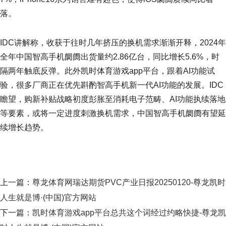
落。
IDC讲解称，收获于往时几年挤压的换机需求渐渐开释，2024年
全年中国智高手机阛阓出货量约2.86亿台，同比增长5.6%，时
隔两年触底反弹。此外凯时体育游戏app平台，跟着AI功能试
验，很多厂商正在优先斟酌智高手机新一代AI功能的发展。IDC
瞻望，购新补贴战略初度彭胀至消耗电子范畴、AI功能执续落地
等要素，或将一定进度刺激换机需求，中国智高手机阛阓有望延
续增长趋势。
上一篇：
尊龙体育网瑞达期货PVC产业日报20250120-尊龙凯时
人生就是博·(中国)官方网站
下一篇：
凯时体育游戏app平台总共这个词经过约略快捷-尊龙凯