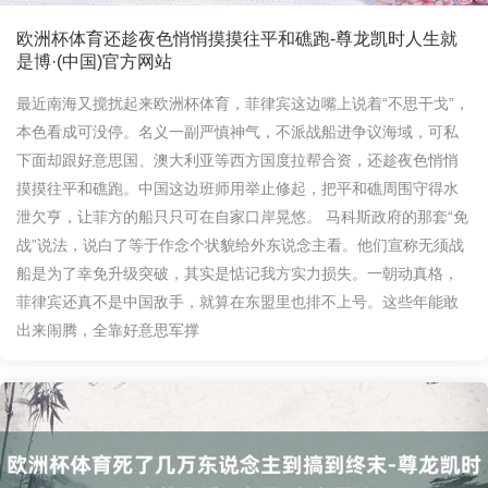
欧洲杯体育还趁夜色悄悄摸摸往平和礁跑-尊龙凯时人生就
是博·(中国)官方网站
最近南海又搅扰起来欧洲杯体育，菲律宾这边嘴上说着“不思干戈”，
本色看成可没停。名义一副严慎神气，不派战船进争议海域，可私
下面却跟好意思国、澳大利亚等西方国度拉帮合资，还趁夜色悄悄
摸摸往平和礁跑。中国这边班师用举止修起，把平和礁周围守得水
泄欠亨，让菲方的船只只可在自家口岸晃悠。 马科斯政府的那套“免
战”说法，说白了等于作念个状貌给外东说念主看。他们宣称无须战
船是为了幸免升级突破，其实是惦记我方实力损失。一朝动真格，
菲律宾还真不是中国敌手，就算在东盟里也排不上号。这些年能敢
出来闹腾，全靠好意思军撑