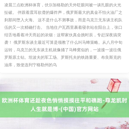
凌晨三点欧洲杯体育，伏尔加格勒的天外眨眼间被一谈扎眼的火光
扯破。 伴跟着震耳欲聋的爆炸声，俄罗斯最大的真金不怕火油厂之
刹那间堕入火海。 这不是什么不测事故，而是乌克兰无东谈主机队
伍的又一次精确打击。 当地住户瓦西里裹着寝衣站在阳台上，张口
结舌地看着冲天而起的浓烟：这帮家伙真会挑时辰，专赶深夜搞突
袭！ 俄罗斯东谈主最近可算是领教了什么叫马蜂策略。从八月中旬
运转，乌克兰的无东谈主机就像捅了马蜂窝似的，一波接一波往俄
罗斯原土钻。坦波夫的军工场、罗斯托夫的铁路重要、布良斯克的
油库，致使连列宁格勒州的乌