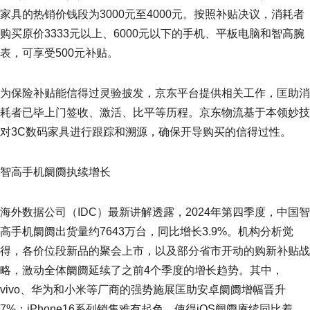
家具的热销价钱段为3000元至4000元。按照补贴决议，消耗者
购买原价3333元以上、6000元以下的手机、平板电脑和智高腕
表，可享受500元补贴。
为保险补贴能信得过灵验披发，京东平台提供相关工作，匡助消
耗者已毕上门签收、激活、比平等历程。京东物流基于本领妙技
对3C数码家具进行跟踪和溯源，确保开导购买的信得过性。
智高手机阛阓执续增长
海外数据公司（IDC）最新讲解透露，2024年第四季度，中国智
高手机阛阓出货量约7643万台，同比增长3.9%。机构分析觉
得，各价位段新品的聚会上市，以及部分省市开动的购新补贴战
略，激动全体阛阓延续了之前4个季度的增长趋势。其中，
vivo、华为和小米等厂商的强势施展匡助安卓阛阓增幅晋升
7%；iPhone16系列销售难有起色，使得iOS阛阓赓续同比着