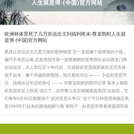
欧洲杯体育死了几万东说念主到搞到终末-尊龙凯时人生就
是博·(中国)官方网站
果真让东说念主又爱又敬的那种嗅觉 它一直就像个倔得很的小孩，
偏巧不肯意认输 总是用我方那一套硬梆梆的形势跟社会玩摆龙门阵
你知说念，从上世纪五十年代起，它就跟好意思国那家伙无尽无休
地干起来，像个死磕的铁憨憨，恒久都在对抗 «——【•反好意思节
日，搞得比过年还吵杂•】——» 你要说朝鲜的那些记录 基本上都跟
好意思军扯上联系 说白了，这些事儿背后都藏着血和泪 比如说，它
们每年6月25日都要搞个“反好意思斗争日” 这个节日特意用来顾忌夙
昔1950年打起来的那场朝鲜斗殴 那阵子，好意思帝带着承接国军南