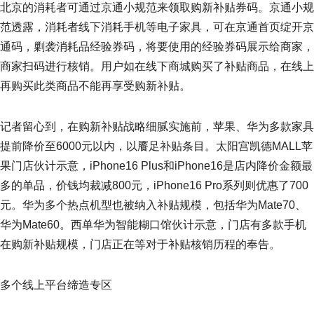
北京的消耗者可通过京通小规范来领取购新补贴券码。京通小规
范透露，消耗者线下消耗手机等电子家具，可在京通首页绽开京
通码，剿袭消耗品经验券码，将要使用的经验券码展示给商家，
商家扫码进行核销。用户如在线下商城购买了补贴商品，在线上
再购买此类商品不能再享受购新补贴。
记者留心到，在购新补贴战略细腻实施前，苹果、华为多款家具
提前降价至6000元以内，以餍足补贴条目。太阳宫凯德MALL苹
果门店伙计示意，iPhone16 Plus和iPhone16是店内降价金额最
多的单品，价钱均裁减800元，iPhone16 Pro系列则优惠了700
元。华为多个热点机型也被纳入补贴规模，包括华为Mate70、
华为Mate60。西单华为智能糊口馆伙计示意，门店有多款手机
在购新补贴规模，门店正在等对于补贴核销历程的奉告。
多个线上平台缔造专区