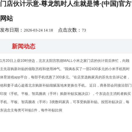
门店伙计示意-尊龙凯时人生就是博·(中国)官方
网站
发布日期：
点击次数：
2026-03-24 14:18
73
新闻动态
1月20日上昼10时傍边，北京太阳宫凯德MALL小米之家门店的伙计前后奔忙，向顾
主先容购新补贴的领取历程和使用神气。“我俩各买了一部2400多元的小米手机凯时
体育游戏app平台，每部手机优惠了300多元。”在店里选购家具的苏先生告诉记者，
他和妻子成心趁着北京购新补贴细腻落地来更换生手机。 近日，商务部会同接洽部门
印发《手机、平板、智高腕表（手环）购新补贴实施决议》，个东说念主消耗者购买
手机、平板、智高腕表（手环）3类数码家具，可享受购新补贴。按照补贴决议，每
东说念主每类可补贴1件，每件补贴比例