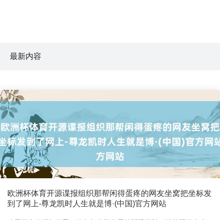
最新内容
欧洲杯体育开源谍报组织那帮闲得蛋疼的网友坐窝把坐标发
到了网上-尊龙凯时人生就是博·(中国)官方网站