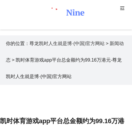
你的位置：
尊龙凯时人生就是博·(中国)官方网站
>
新闻动
态
> 凯时体育游戏app平台总金额约为99.16万港元-尊龙
凯时人生就是博·(中国)官方网站
凯时体育游戏app平台总金额约为99.16万港