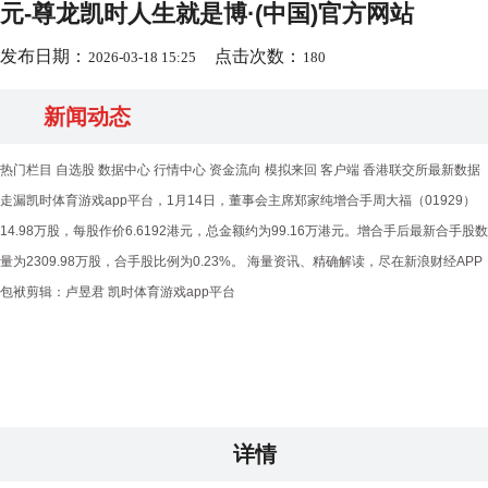
元-尊龙凯时人生就是博·(中国)官方网站
发布日期：
点击次数：
2026-03-18 15:25
180
新闻动态
热门栏目 自选股 数据中心 行情中心 资金流向 模拟来回 客户端 香港联交所最新数据
走漏凯时体育游戏app平台，1月14日，董事会主席郑家纯增合手周大福（01929）
14.98万股，每股作价6.6192港元，总金额约为99.16万港元。增合手后最新合手股数
量为2309.98万股，合手股比例为0.23%。 海量资讯、精确解读，尽在新浪财经APP
包袱剪辑：卢昱君 凯时体育游戏app平台
详情