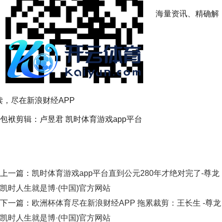
海量资讯、精确解
读，尽在新浪财经APP
包袱剪辑：卢昱君 凯时体育游戏app平台
上一篇：
凯时体育游戏app平台直到公元280年才绝对完了-尊龙
凯时人生就是博·(中国)官方网站
下一篇：
欧洲杯体育尽在新浪财经APP 拖累裁剪：王长生 -尊龙
凯时人生就是博·(中国)官方网站